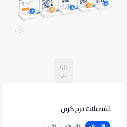
AD
اشتہار
تفصیلات درج کریں
آزاد متن
ای میل
کال