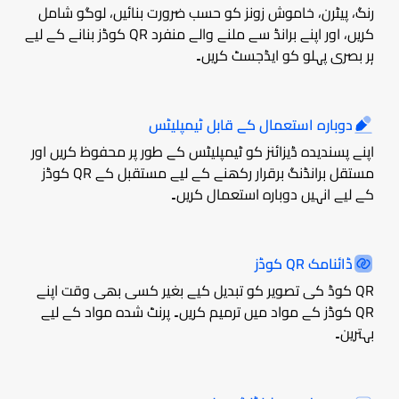
رنگ، پیٹرن، خاموش زونز کو حسب ضرورت بنائیں، لوگو شامل
کریں، اور اپنے برانڈ سے ملنے والے منفرد QR کوڈز بنانے کے لیے
ہر بصری پہلو کو ایڈجسٹ کریں۔
دوبارہ استعمال کے قابل ٹیمپلیٹس
اپنے پسندیدہ ڈیزائنز کو ٹیمپلیٹس کے طور پر محفوظ کریں اور
مستقل برانڈنگ برقرار رکھنے کے لیے مستقبل کے QR کوڈز
کے لیے انہیں دوبارہ استعمال کریں۔
ڈائنامک QR کوڈز
QR کوڈ کی تصویر کو تبدیل کیے بغیر کسی بھی وقت اپنے
QR کوڈز کے مواد میں ترمیم کریں۔ پرنٹ شدہ مواد کے لیے
بہترین۔