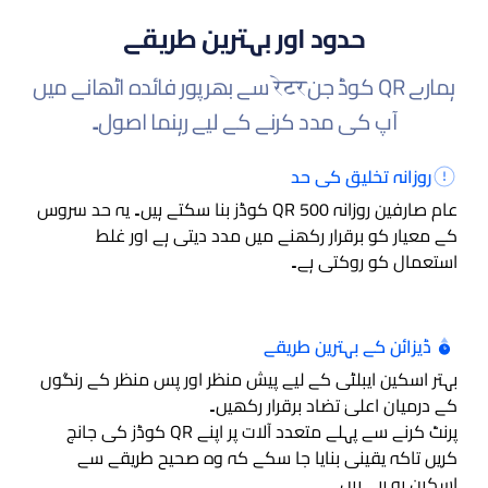
حدود اور بہترین طریقے
ہمارے QR کوڈ جنरेटर سے بھرپور فائدہ اٹھانے میں
آپ کی مدد کرنے کے لیے رہنما اصول۔
روزانہ تخلیق کی حد
عام صارفین روزانہ 500 QR کوڈز بنا سکتے ہیں۔ یہ حد سروس
کے معیار کو برقرار رکھنے میں مدد دیتی ہے اور غلط
استعمال کو روکتی ہے۔
ڈیزائن کے بہترین طریقے
بہتر اسکین ایبلٹی کے لیے پیش منظر اور پس منظر کے رنگوں
کے درمیان اعلیٰ تضاد برقرار رکھیں۔
پرنٹ کرنے سے پہلے متعدد آلات پر اپنے QR کوڈز کی جانچ
کریں تاکہ یقینی بنایا جا سکے کہ وہ صحیح طریقے سے
اسکین ہو رہے ہیں۔