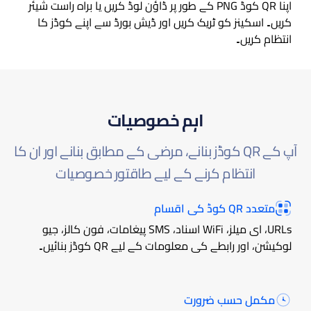
اپنا QR کوڈ PNG کے طور پر ڈاؤن لوڈ کریں یا براہ راست شیئر
کریں۔ اسکینز کو ٹریک کریں اور ڈیش بورڈ سے اپنے کوڈز کا
انتظام کریں۔
اہم خصوصیات
آپ کے QR کوڈز بنانے، مرضی کے مطابق بنانے اور ان کا
انتظام کرنے کے لیے طاقتور خصوصیات
متعدد QR کوڈ کی اقسام
URLs، ای میلز، WiFi اسناد، SMS پیغامات، فون کالز، جیو
لوکیشن، اور رابطے کی معلومات کے لیے QR کوڈز بنائیں۔
مکمل حسب ضرورت