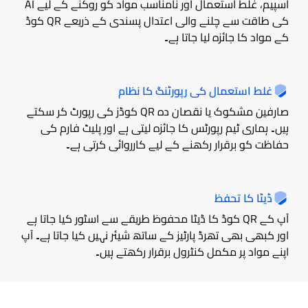
اسپیم، غلط استعمال اور نامناسب مواد کو روکنے کے لیے AI
کی طاقت سے چلنے والی اعتدال پسندی کے ذریعے QR کوڈ
کے مواد کا جائزہ لیا جاتا ہے۔
غلط استعمال کی رپورٹنگ کا نظام
صارفین مشکوک یا نقصان دہ QR کوڈز کی رپورٹ کر سکتے
ہیں۔ ہماری ٹیم رپورٹس کا جائزہ لیتی ہے اور پلیٹ فارم کی
حفاظت کو برقرار رکھنے کے لیے کارروائی کرتی ہے۔
ڈیٹا کا تحفظ
آپ کے QR کوڈ کا ڈیٹا محفوظ طریقے سے اسٹور کیا جاتا ہے
اور کبھی بھی تھرڈ پارٹیز کے ساتھ شیئر نہیں کیا جاتا ہے۔ آپ
اپنے مواد پر مکمل کنٹرول برقرار رکھتے ہیں۔