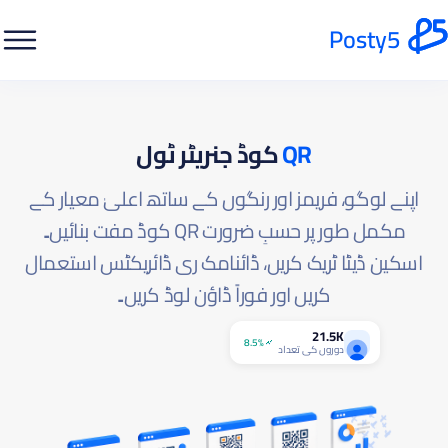
Posty5
QR
کوڈ جنریٹر ٹول
اپنے لوگو، فریمز اور رنگوں کے ساتھ اعلیٰ معیار کے
مکمل طور پر حسبِ ضرورت QR کوڈ مفت بنائیں۔
اسکین ڈیٹا ٹریک کریں، ڈائنامک ری ڈائریکٹس استعمال
کریں اور فوراً ڈاؤن لوڈ کریں۔
21.5K
8.5%
دوروں کی تعداد