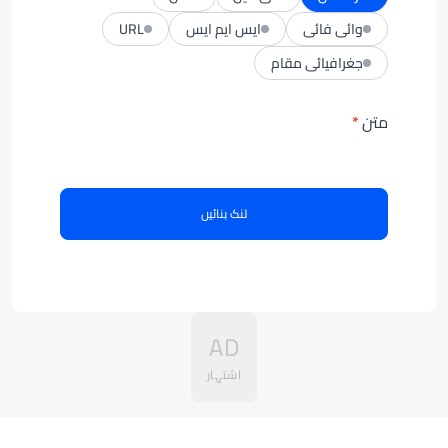
وائی فائی
ایس ایم ایس
URL
جغرافیائی مقام
متن
لنک بنائیں
AD
اشتہار