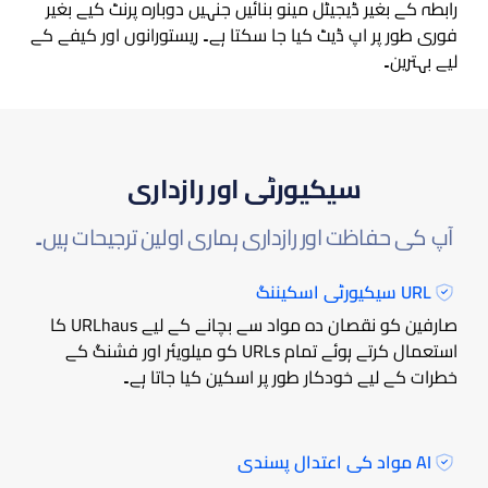
رابطہ کے بغیر ڈیجیٹل مینو بنائیں جنہیں دوبارہ پرنٹ کیے بغیر
فوری طور پر اپ ڈیٹ کیا جا سکتا ہے۔ ریستورانوں اور کیفے کے
لیے بہترین۔
سیکیورٹی اور رازداری
آپ کی حفاظت اور رازداری ہماری اولین ترجیحات ہیں۔
URL سیکیورٹی اسکیننگ
صارفین کو نقصان دہ مواد سے بچانے کے لیے URLhaus کا
استعمال کرتے ہوئے تمام URLs کو میلویئر اور فشنگ کے
خطرات کے لیے خودکار طور پر اسکین کیا جاتا ہے۔
AI مواد کی اعتدال پسندی