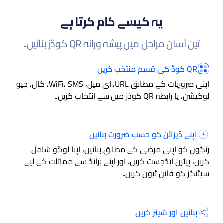
یہ کیسے کام کرتا ہے
تین آسان مراحل میں پیشہ ورانہ QR کوڈز بنائیں۔
QR کوڈ کی قسم منتخب کریں
اپنی ضروریات کے مطابق URL، ای میل، WiFi، SMS، کال، جیو
لوکیشن، یا رابطہ QR کوڈز میں سے انتخاب کریں۔
اپنے ڈیزائن کو حسب ضرورت بنائیں
رنگوں کو اپنی مرضی کے مطابق بنائیں، اپنا لوگو شامل
کریں، پیٹرن ایڈجسٹ کریں، اور اپنے برانڈ سے مماثلت کے لیے
سیٹنگز کو فائن ٹیون کریں۔
بنائیں اور شیئر کریں