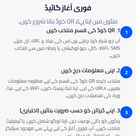
فوری آغاز گائیڈ
منٹوں میں اپنا پہلا QR کوڈ بنانا شروع کریں۔
1. QR کوڈ کی قسم منتخب کریں
1
آپ جو شیئر کرنا چاہتے ہیں اس کی بنیاد پر URL، ای میل،
WiFi، SMS، کال، جیو لوکیشن، یا رابطہ میں سے انتخاب
کریں۔
2. اپنی معلومات درج کریں
2
منتخب کردہ QR کوڈ کی قسم کے لیے مطلوبہ معلومات
بھریں۔ URLs کے لیے، اپنا لنک پیسٹ کریں۔ WiFi کے لیے، نیٹ
ورک کی تفصیلات درج کریں۔
3. اپنے ڈیزائن کو حسب ضرورت بنائیں (اختیاری)
3
رنگوں کو ذاتی نوعیت دیں، اپنا لوگو شامل کریں، یا ٹیمپلیٹ
منتخب کریں۔ آپ فوری آغاز کے لیے پہلے سے موجود سیٹنگز
بھی استعمال کر سکتے ہیں۔