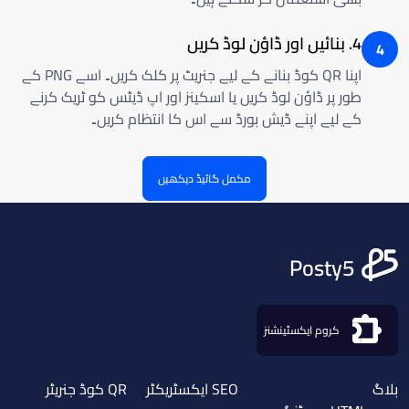
4. بنائیں اور ڈاؤن لوڈ کریں
4
اپنا QR کوڈ بنانے کے لیے جنریٹ پر کلک کریں۔ اسے PNG کے
طور پر ڈاؤن لوڈ کریں یا اسکینز اور اپ ڈیٹس کو ٹریک کرنے
کے لیے اپنے ڈیش بورڈ سے اس کا انتظام کریں۔
مکمل گائیڈ دیکھیں
Posty5
کروم ایکسٹینشنز
بلاگ
SEO ایکسٹریکٹر
QR کوڈ جنریٹر