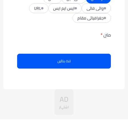
وائی فائی
ایس ایم ایس
URL
جغرافیائی مقام
متن
لنک بنائیں
AD
اشتہار