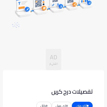
AD
اشتہار
تفصیلات درج کریں
آزاد متن
ای میل
کال