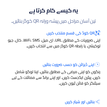
یہ کیسے کام کرتا ہے
تین آسان مراحل میں پیشہ ورانہ QR کوڈز بنائیں۔
QR کوڈ کی قسم منتخب کریں
اپنی ضروریات کے مطابق URL، ای میل، WiFi، SMS، کال، جیو
لوکیشن، یا رابطہ QR کوڈز میں سے انتخاب کریں۔
اپنے ڈیزائن کو حسب ضرورت بنائیں
رنگوں کو اپنی مرضی کے مطابق بنائیں، اپنا لوگو شامل
کریں، پیٹرن ایڈجسٹ کریں، اور اپنے برانڈ سے مماثلت کے لیے
سیٹنگز کو فائن ٹیون کریں۔
بنائیں اور شیئر کریں