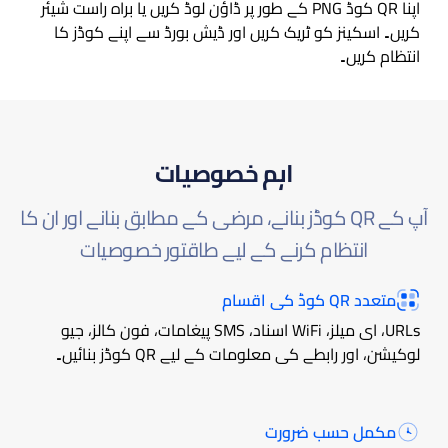
اپنا QR کوڈ PNG کے طور پر ڈاؤن لوڈ کریں یا براہ راست شیئر
کریں۔ اسکینز کو ٹریک کریں اور ڈیش بورڈ سے اپنے کوڈز کا
انتظام کریں۔
اہم خصوصیات
آپ کے QR کوڈز بنانے، مرضی کے مطابق بنانے اور ان کا
انتظام کرنے کے لیے طاقتور خصوصیات
متعدد QR کوڈ کی اقسام
URLs، ای میلز، WiFi اسناد، SMS پیغامات، فون کالز، جیو
لوکیشن، اور رابطے کی معلومات کے لیے QR کوڈز بنائیں۔
مکمل حسب ضرورت