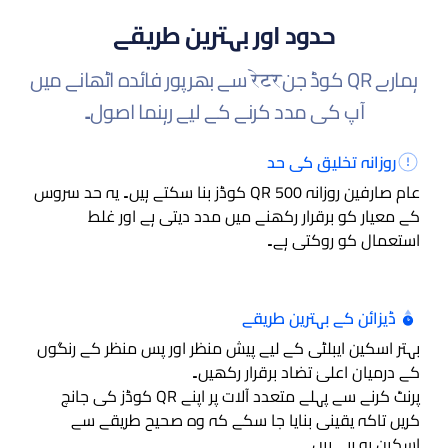
حدود اور بہترین طریقے
ہمارے QR کوڈ جنरेटर سے بھرپور فائدہ اٹھانے میں
آپ کی مدد کرنے کے لیے رہنما اصول۔
روزانہ تخلیق کی حد
عام صارفین روزانہ 500 QR کوڈز بنا سکتے ہیں۔ یہ حد سروس
کے معیار کو برقرار رکھنے میں مدد دیتی ہے اور غلط
استعمال کو روکتی ہے۔
ڈیزائن کے بہترین طریقے
بہتر اسکین ایبلٹی کے لیے پیش منظر اور پس منظر کے رنگوں
کے درمیان اعلیٰ تضاد برقرار رکھیں۔
پرنٹ کرنے سے پہلے متعدد آلات پر اپنے QR کوڈز کی جانچ
کریں تاکہ یقینی بنایا جا سکے کہ وہ صحیح طریقے سے
اسکین ہو رہے ہیں۔