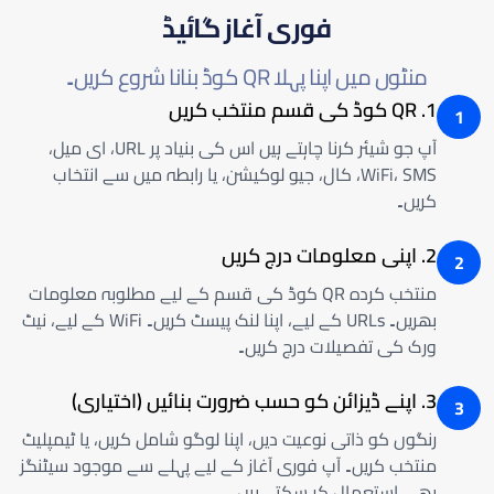
فوری آغاز گائیڈ
منٹوں میں اپنا پہلا QR کوڈ بنانا شروع کریں۔
1. QR کوڈ کی قسم منتخب کریں
1
آپ جو شیئر کرنا چاہتے ہیں اس کی بنیاد پر URL، ای میل،
WiFi، SMS، کال، جیو لوکیشن، یا رابطہ میں سے انتخاب
کریں۔
2. اپنی معلومات درج کریں
2
منتخب کردہ QR کوڈ کی قسم کے لیے مطلوبہ معلومات
بھریں۔ URLs کے لیے، اپنا لنک پیسٹ کریں۔ WiFi کے لیے، نیٹ
ورک کی تفصیلات درج کریں۔
3. اپنے ڈیزائن کو حسب ضرورت بنائیں (اختیاری)
3
رنگوں کو ذاتی نوعیت دیں، اپنا لوگو شامل کریں، یا ٹیمپلیٹ
منتخب کریں۔ آپ فوری آغاز کے لیے پہلے سے موجود سیٹنگز
بھی استعمال کر سکتے ہیں۔