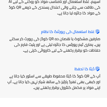
اسپیم، غلط استعمال اور نامناسب مواد کو روکنے کے لیے AI
کی طاقت سے چلنے والی اعتدال پسندی کے ذریعے QR کوڈ
کے مواد کا جائزہ لیا جاتا ہے۔
غلط استعمال کی رپورٹنگ کا نظام
صارفین مشکوک یا نقصان دہ QR کوڈز کی رپورٹ کر سکتے
ہیں۔ ہماری ٹیم رپورٹس کا جائزہ لیتی ہے اور پلیٹ فارم کی
حفاظت کو برقرار رکھنے کے لیے کارروائی کرتی ہے۔
ڈیٹا کا تحفظ
آپ کے QR کوڈ کا ڈیٹا محفوظ طریقے سے اسٹور کیا جاتا ہے
اور کبھی بھی تھرڈ پارٹیز کے ساتھ شیئر نہیں کیا جاتا ہے۔ آپ
اپنے مواد پر مکمل کنٹرول برقرار رکھتے ہیں۔