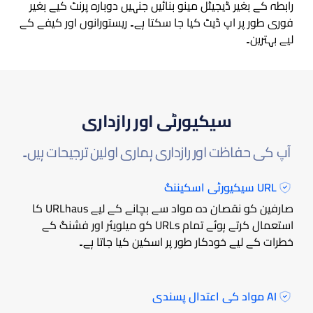
رابطہ کے بغیر ڈیجیٹل مینو بنائیں جنہیں دوبارہ پرنٹ کیے بغیر
فوری طور پر اپ ڈیٹ کیا جا سکتا ہے۔ ریستورانوں اور کیفے کے
لیے بہترین۔
سیکیورٹی اور رازداری
آپ کی حفاظت اور رازداری ہماری اولین ترجیحات ہیں۔
URL سیکیورٹی اسکیننگ
صارفین کو نقصان دہ مواد سے بچانے کے لیے URLhaus کا
استعمال کرتے ہوئے تمام URLs کو میلویئر اور فشنگ کے
خطرات کے لیے خودکار طور پر اسکین کیا جاتا ہے۔
AI مواد کی اعتدال پسندی