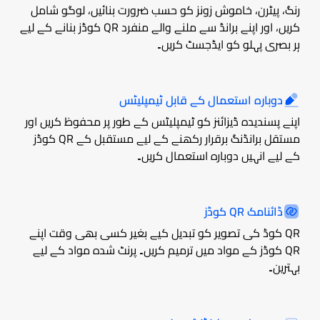
رنگ، پیٹرن، خاموش زونز کو حسب ضرورت بنائیں، لوگو شامل
کریں، اور اپنے برانڈ سے ملنے والے منفرد QR کوڈز بنانے کے لیے
ہر بصری پہلو کو ایڈجسٹ کریں۔
دوبارہ استعمال کے قابل ٹیمپلیٹس
اپنے پسندیدہ ڈیزائنز کو ٹیمپلیٹس کے طور پر محفوظ کریں اور
مستقل برانڈنگ برقرار رکھنے کے لیے مستقبل کے QR کوڈز
کے لیے انہیں دوبارہ استعمال کریں۔
ڈائنامک QR کوڈز
QR کوڈ کی تصویر کو تبدیل کیے بغیر کسی بھی وقت اپنے
QR کوڈز کے مواد میں ترمیم کریں۔ پرنٹ شدہ مواد کے لیے
بہترین۔