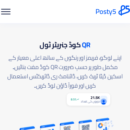
Posty5
QR
کوڈ جنریٹر ٹول
اپنے لوگو، فریمز اور رنگوں کے ساتھ اعلیٰ معیار کے
مکمل طور پر حسبِ ضرورت QR کوڈ مفت بنائیں۔
اسکین ڈیٹا ٹریک کریں، ڈائنامک ری ڈائریکٹس استعمال
کریں اور فوراً ڈاؤن لوڈ کریں۔
21.5K
8.5%
دوروں کی تعداد