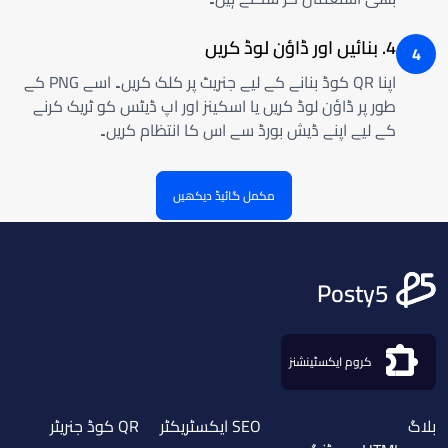
4. بنائیں اور ڈاؤن لوڈ کریں
4
اپنا QR کوڈ بنانے کے لیے جنریٹ پر کلک کریں۔ اسے PNG کے
طور پر ڈاؤن لوڈ کریں یا اسکینز اور اپ ڈیٹس کو ٹریک کرنے
کے لیے اپنے ڈیش بورڈ سے اس کا انتظام کریں۔
مکمل گائیڈ دیکھیں
Posty5
کروم ایکسٹینشنز
بلاگ
SEO ایکسٹریکٹر
QR کوڈ جنریٹر