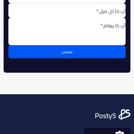
آپ کا ای میل
آپ کا پیغام
بھیجیں
Posty5