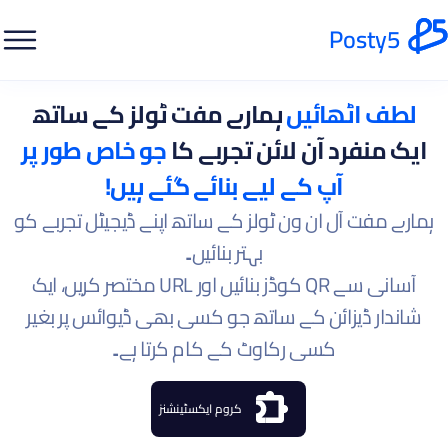
Posty5
لطف اٹھائیں
ہمارے مفت ٹولز کے ساتھ
ایک منفرد آن لائن تجربے کا
جو خاص طور پر
آپ کے لیے بنائے گئے ہیں!
ہمارے مفت آل ان ون ٹولز کے ساتھ اپنے ڈیجیٹل تجربے کو
بہتر بنائیں۔
آسانی سے QR کوڈز بنائیں اور URL مختصر کریں، ایک
شاندار ڈیزائن کے ساتھ جو کسی بھی ڈیوائس پر بغیر
کسی رکاوٹ کے کام کرتا ہے۔
کروم ایکسٹینشنز