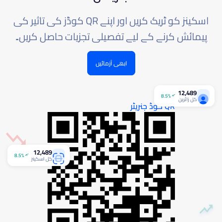
اسکینز کو ٹریک کریں اور اپنے QR کوڈز کی تاثیر کی
پیمائش کرنے کے لیے تفصیلی تجزیات حاصل کریں۔
ابھی آزمائیں
12,489
8.5%
کل زائرین
QR کوڈ جنریٹر
12,489
8.5%
کل اسکینز