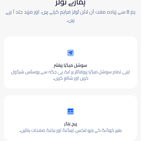
ہمارے ٹولز
ہم 8 سے زیادہ مفت آن لائن ٹولز فراہم کرتے ہیں، اور مزید جلد آ رہے
ہیں۔
سوشل میڈیا پبلشر
اپنی تمام سوشل میڈیا پروفائلز پر ایک ہی جگہ سے پوسٹس شیڈول
کریں اور شائع کریں۔
پیج بلڈر
بغیر کوڈنگ کے بایو لنکس، لینڈنگ اور بکنگ صفحات بنائیں۔