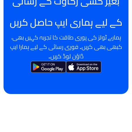
بغیر کسی رکاوٹ کے رسائی
کے لیے ہماری ایپ حاصل کریں
ہمارے ٹولز کی پوری طاقت کا تجربہ کہیں بھی،
کبھی بھی کریں۔ فوری رسائی کے لیے ہمارا ایپ
ڈاؤن لوڈ کریں۔