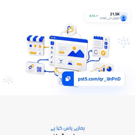
21.5K
8.5%
دوروں کی تعداد
pst5.com/qr_IJnPnD
ہمارے پاس کیا ہے