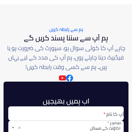
ہم سے رابطہ کریں
ہم آپ سے سننا پسند کریں گے
چاہے آپ کا کوئی سوال ہو، سپورٹ کی ضرورت ہو یا
فیڈبیک دینا چاہتے ہوں، ہم آپ کی مدد کے لیے یہاں
ہیں۔ ہم سے کسی وقت رابطہ کریں!
اب ہمیں بھیجیں
آپ کا نام
موضوع
×
اکاؤنٹ کے مسائل