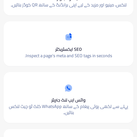
لنکس، مینیو اور مزید کے لیے اپنی برانڈنگ کے ساتھ QR کوڈز بنائیں۔
SEO ایکسٹریکٹر
Inspect a page’s meta and SEO tags in seconds.
واٹس ایپ لنک جنریٹر
پہلے سے لکھی ہوئی پیغام کے ساتھ WhatsApp کلک ٹو چیٹ لنکس
بنائیں۔