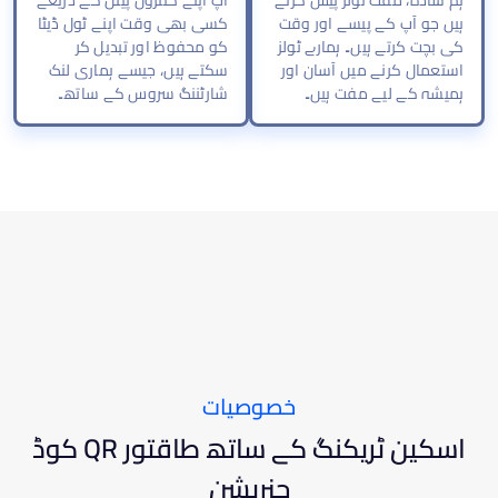
ہم سادہ، مفت ٹولز پیش کرتے
آپ اپنے کنٹرول پینل کے ذریعے
ہیں جو آپ کے پیسے اور وقت
کسی بھی وقت اپنے ٹول ڈیٹا
کی بچت کرتے ہیں۔ ہمارے ٹولز
کو محفوظ اور تبدیل کر
استعمال کرنے میں آسان اور
سکتے ہیں، جیسے ہماری لنک
ہمیشہ کے لیے مفت ہیں۔
شارٹننگ سروس کے ساتھ۔
خصوصیات
اسکین ٹریکنگ کے ساتھ طاقتور QR کوڈ
جنریشن