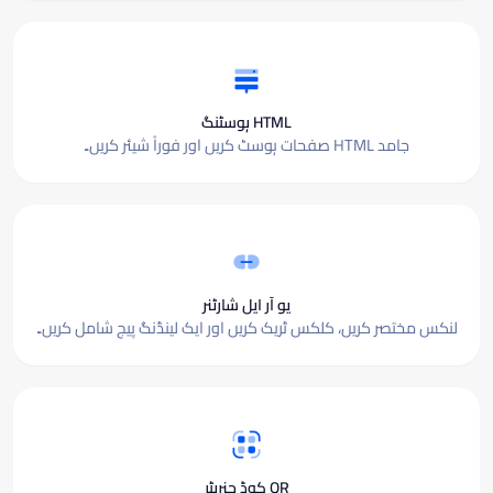
HTML ہوسٹنگ
جامد HTML صفحات ہوسٹ کریں اور فوراً شیئر کریں۔
یو آر ایل شارٹنر
لنکس مختصر کریں، کلکس ٹریک کریں اور ایک لینڈنگ پیج شامل کریں۔
QR کوڈ جنریٹر