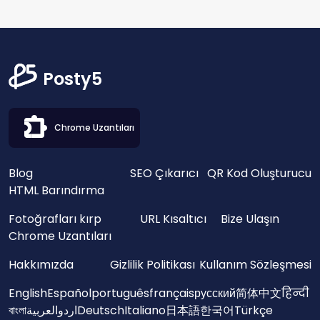
Posty5
Chrome Uzantıları
Blog
SEO Çıkarıcı
QR Kod Oluşturucu
HTML Barındırma
Fotoğrafları kırp
URL Kısaltıcı
Bize Ulaşın
Chrome Uzantıları
Hakkımızda
Gizlilik Politikası
Kullanım Sözleşmesi
English
Español
português
français
русский
简体中文
हिन्दी
বাংলা
العربية
اردو
Deutsch
Italiano
日本語
한국어
Türkçe