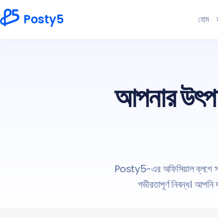
Posty5
হোম
আপনার উৎপাদন
Posty5-এর অফিসিয়াল ব্লগে স্বা
গভীরতাপূর্ণ নিবন্ধ। আপন