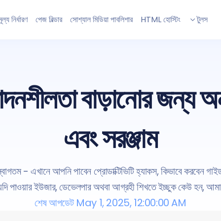
মূল্য নির্ধারণ
পেজ বিল্ডার
সোশ্যাল মিডিয়া পাবলিশার
HTML হোস্টিং
টুলস
শীলতা বাড়ানোর জন্য অন্তর্
এবং সরঞ্জাম
গতম - এখানে আপনি পাবেন প্রোডাক্টিভিটি হ্যাকস, কিভাবে করবেন গাইড 
ি যদি পাওয়ার ইউজার, ডেভেলপার অথবা আগ্রহী শিখতে ইচ্ছুক কেউ হন, আমা
শেষ আপডেট May 1, 2025, 12:00:00 AM