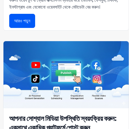
করুন। ওয়েব টুল বা ক্রোম এক্সটেনশন ব্যবহার করে ইউটিউব, ফেসবুক, টিকটক,
ইনস্টাগ্রাম এবং যেকোনো ওয়েবসাইট থেকে মেটাডেটা বের করুন।
আরও পড়ুন
আপনার সোশ্যাল মিডিয়া উপস্থিতি স্বয়ংক্রিয় করুন:
একসাথে একাধিক প্ল্যাটফর্মে পোস্ট করুন