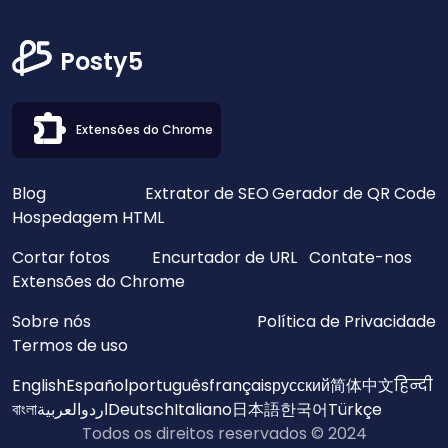
Posty5
Extensões do Chrome
Blog
Extrator de SEO
Gerador de QR Code
Hospedagem HTML
Cortar fotos
Encurtador de URL
Contate-nos
Extensões do Chrome
Sobre nós
Política de Privacidade
Termos de uso
English
Español
português
français
русский
简体中文
हिन्दी
বাংলা
العربية
اردو
Deutsch
Italiano
日本語
한국어
Türkçe
Todos os direitos reservados © 2024