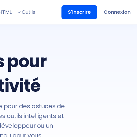
HTML
Outils
S'inscrire
Connexion
s pour
ivité
iée pour des astuces de
 outils intelligents et
 développeur ou un
nçu pour vous.