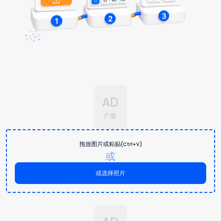
AD
广告
拖放图片或粘贴
(Ctrl+V)
或
或选择照片