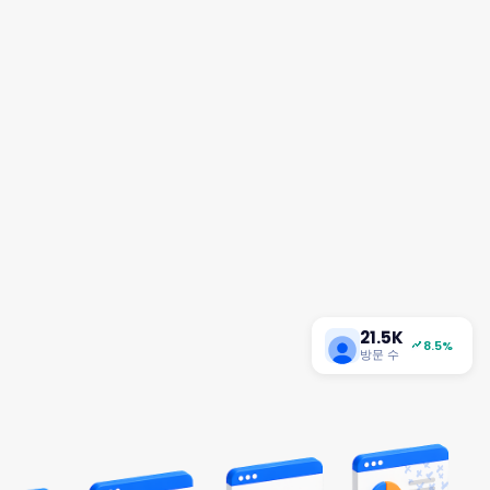
21.5K
8.5%
방문 수