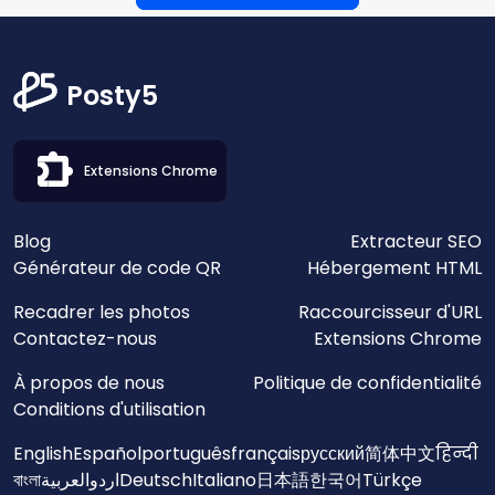
Posty5
Extensions Chrome
Blog
Extracteur SEO
Générateur de code QR
Hébergement HTML
Recadrer les photos
Raccourcisseur d'URL
Contactez-nous
Extensions Chrome
À propos de nous
Politique de confidentialité
Conditions d'utilisation
English
Español
português
français
русский
简体中文
हिन्दी
বাংলা
العربية
اردو
Deutsch
Italiano
日本語
한국어
Türkçe