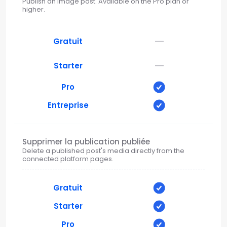
Publish an image post. Available on the Pro plan or
higher.
—
Gratuit
—
Starter
Pro
Entreprise
Supprimer la publication publiée
Delete a published post's media directly from the
connected platform pages.
Gratuit
Starter
Pro