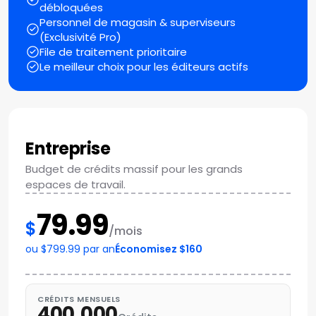
débloquées
Personnel de magasin & superviseurs
(Exclusivité Pro)
File de traitement prioritaire
Le meilleur choix pour les éditeurs actifs
Entreprise
Budget de crédits massif pour les grands
espaces de travail.
79.99
$
/mois
ou $799.99 par an
Économisez $160
CRÉDITS MENSUELS
400,000