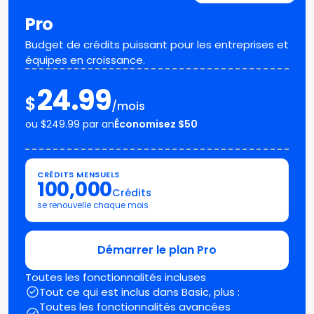
Pro
Budget de crédits puissant pour les entreprises et
équipes en croissance.
24.99
$
/mois
ou $249.99 par an
Économisez $50
CRÉDITS MENSUELS
100,000
Crédits
se renouvelle chaque mois
Démarrer le plan Pro
Toutes les fonctionnalités incluses
Tout ce qui est inclus dans Basic, plus :
Toutes les fonctionnalités avancées