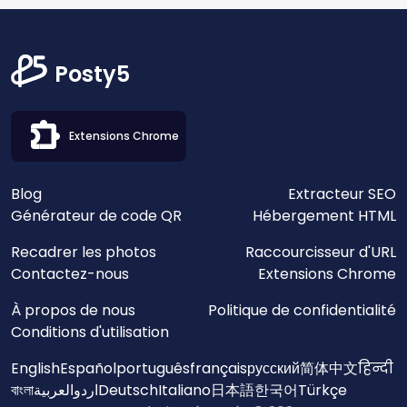
Posty5
Extensions Chrome
Blog
Extracteur SEO
Générateur de code QR
Hébergement HTML
Recadrer les photos
Raccourcisseur d'URL
Contactez-nous
Extensions Chrome
À propos de nous
Politique de confidentialité
Conditions d'utilisation
English
Español
português
français
русский
简体中文
हिन्दी
বাংলা
العربية
اردو
Deutsch
Italiano
日本語
한국어
Türkçe