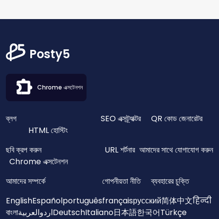
Posty5
Chrome এক্সটেনশন
ব্লগ
SEO এক্সট্র্যাক্টর
QR কোড জেনারেটর
HTML হোস্টিং
ছবি ক্রপ করুন
URL শর্টনার
আমাদের সাথে যোগাযোগ করুন
Chrome এক্সটেনশন
আমাদের সম্পর্কে
গোপনীয়তা নীতি
ব্যবহারের চুক্তি
English
Español
português
français
русский
简体中文
हिन्दी
বাংলা
العربية
اردو
Deutsch
Italiano
日本語
한국어
Türkçe