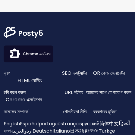
Posty5
Chrome এক্সটেনশন
ব্লগ
SEO এক্সট্র্যাক্টর
QR কোড জেনারেটর
HTML হোস্টিং
ছবি ক্রপ করুন
URL শর্টনার
আমাদের সাথে যোগাযোগ করুন
Chrome এক্সটেনশন
আমাদের সম্পর্কে
গোপনীয়তা নীতি
ব্যবহারের চুক্তি
English
Español
português
français
русский
简体中文
हिन्दी
বাংলা
العربية
اردو
Deutsch
Italiano
日本語
한국어
Türkçe