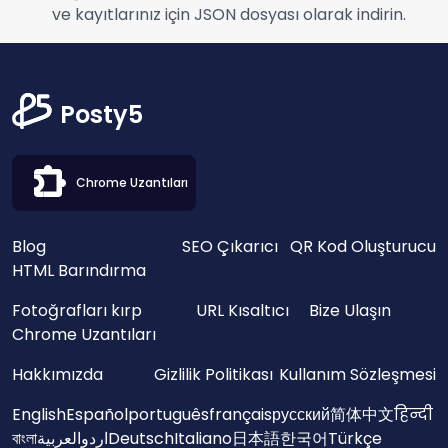
ve kayıtlarınız için JSON dosyası olarak indirin.
Posty5
Chrome Uzantıları
Blog
SEO Çıkarıcı
QR Kod Oluşturucu
HTML Barındırma
Fotoğrafları kırp
URL Kısaltıcı
Bize Ulaşın
Chrome Uzantıları
Hakkımızda
Gizlilik Politikası
Kullanım Sözleşmesi
English
Español
português
français
русский
简体中文
हिन्दी
বাংলা
العربية
اردو
Deutsch
Italiano
日本語
한국어
Türkçe