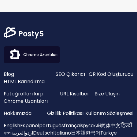
Posty5
Chrome Uzantıları
Blog
SEO Çıkarıcı
QR Kod Oluşturucu
HTML Barındırma
Fotoğrafları kırp
URL Kısaltıcı
Bize Ulaşın
Chrome Uzantıları
Hakkımızda
Gizlilik Politikası
Kullanım Sözleşmesi
English
Español
português
français
русский
简体中文
हिन्दी
বাংলা
العربية
اردو
Deutsch
Italiano
日本語
한국어
Türkçe