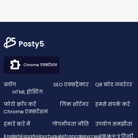
Posty5
Chrome एक्सटेंशन
ब्लॉग
SEO एक्सट्रैक्टर
QR कोड जनरेटर
HTML होस्टिंग
फोटो क्रॉप करें
लिंक शॉर्टनर
हमसे संपर्क करें
Chrome एक्सटेंशन
हमारे बारे में
गोपनीयता नीति
उपयोग समझौता
English
Español
português
français
русский
简体中文
हिन्दी