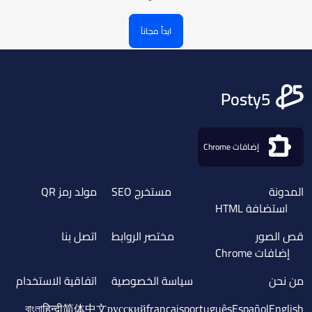
ابدأ مجاناً
Posty5
إضافات Chrome
المدونة
مستخرج SEO
مولد رمز QR
استضافة HTML
قص الصور
مختصر الروابط
اتصل بنا
إضافات Chrome
من نحن
سياسة الخصوصية
اتفاقية الاستخدام
বাংলা
हिन्दी
简体中文
русский
français
português
Español
English