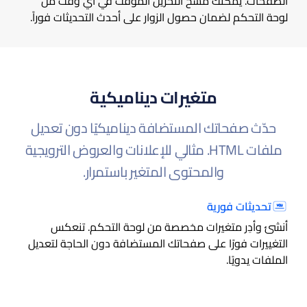
الصفحات. يمكنك مسح التخزين المؤقت في أي وقت من
لوحة التحكم لضمان حصول الزوار على أحدث التحديثات فوراً.
متغيرات ديناميكية
حدّث صفحاتك المستضافة ديناميكيًا دون تعديل
ملفات HTML. مثالي للإعلانات والعروض الترويجية
والمحتوى المتغير باستمرار.
تحديثات فورية
أنشئ وأدِر متغيرات مخصصة من لوحة التحكم. تنعكس
التغييرات فورًا على صفحاتك المستضافة دون الحاجة لتعديل
الملفات يدويًا.