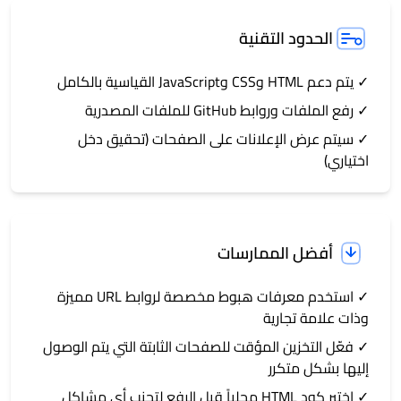
الحدود التقنية
✓ يتم دعم HTML وCSS وJavaScript القياسية بالكامل
✓ رفع الملفات وروابط GitHub للملفات المصدرية
✓ سيتم عرض الإعلانات على الصفحات (تحقيق دخل
اختياري)
أفضل الممارسات
✓ استخدم معرفات هبوط مخصصة لروابط URL مميزة
وذات علامة تجارية
✓ فعّل التخزين المؤقت للصفحات الثابتة التي يتم الوصول
إليها بشكل متكرر
✓ اختبر كود HTML محلياً قبل الرفع لتجنب أي مشاكل