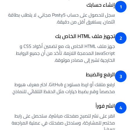
إنشاء حسابك
1
سجل للحصول على حساب Posty5 مجاني. لا يتطلب بطاقة
ائتمان. يستغرق أقل من دقيقة.
تجهيز ملف HTML الخاص بك
2
جهز ملف HTML الخاص بك مع تضمين أكواد CSS و
JavaScript المدمجة اللازمة. تأكد من أن جميع الروابط
الخارجية تشير إلى مصادر موثوقة.
الرفع والضبط
3
ارفع ملفك أو اربط مستودع GitHub. اختر معرف هبوط
مخصصاً وقم بضبط خيارات مثل الحفظ التلقائي للنماذج.
انشر فوراً
4
انقر على نشر لتصبح صفحتك مباشرة. ستحصل على رابط
مختصر للمشاركة، وستدخل صفحتك في عملية المراجعة
تلقائياً.