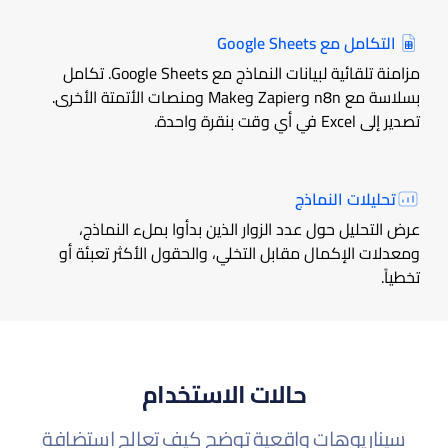
التكامل مع Google Sheets
مزامنة تلقائية لبيانات النماذج مع Google Sheets. تكامل
بسلاسة مع n8n وZapier وMake ومنصات الأتمتة الأخرى.
تصدير إلى Excel في أي وقت بنقرة واحدة.
تحليلات النماذج
عرض التحليل حول عدد الزوار الذين بدأوا بملء النماذج،
ومعدلات الإكمال مقابل التخلي، والحقول الأكثر تعبئة أو
تخطياً.
حالات الاستخدام
سيناريوهات واقعية توضح كيف تعالج استضافة